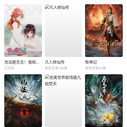
洗浴屋先生！我和那家伙在女浴池！？
凡人修仙传
牧神记
已完结
更新至第186集
更新至第95集