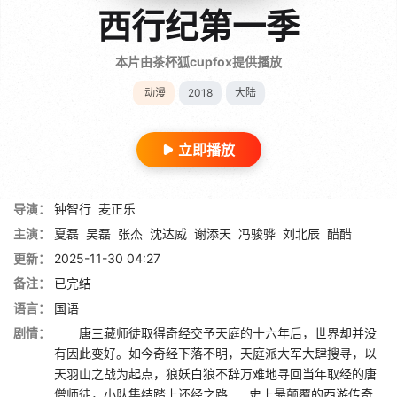
西行纪第一季
本片由茶杯狐cupfox提供播放
动漫
2018
大陆
立即播放
导演：
钟智行
麦正乐
主演：
夏磊
吴磊
张杰
沈达威
谢添天
冯骏骅
刘北辰
醋醋
更新：
2025-11-30 04:27
备注：
已完结
语言：
国语
剧情：
唐三藏师徒取得奇经交予天庭的十六年后，世界却并没
有因此变好。如今奇经下落不明，天庭派大军大肆搜寻，以
天羽山之战为起点，狼妖白狼不辞万难地寻回当年取经的唐
僧师徒，小队集结踏上还经之路……史上最颠覆的西游传奇