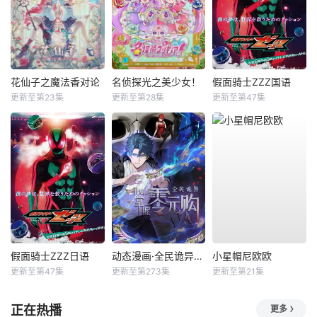
花仙子之魔法香对论
名侦探光之美少女！
假面骑士ZZZ国语
更新至第23集
更新至第28集
更新至第47集
假面骑士ZZZ日语
动态漫画·全民诡异：开局掌握零元购
小星帽尼欧欧
更新至第47集
更新至第273集
更新至第21集
正在热播
更多