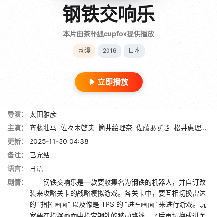
钢铁交响乐
本片由茶杯狐cupfox提供播放
动漫
2016
日本
立即播放
导演：
太田雅彦
主演：
齐藤壮马
佐々木啓夫
筒井絵理奈
佐藤あずさ
松井惠理子
更新：
2025-11-30 04:38
备注：
已完结
语言：
日语
剧情：
钢铁交响乐是一款要收集名为钢铁的机器人，并自订改
装来攻略关卡的战略模拟游戏。各关卡中，要互相切换雷达
的 “指挥画面” 以及像是 TPS 的 “进军画面” 来进行游戏。玩
家要在指挥画面中指定钢铁的移动路线，之后再切换成进军