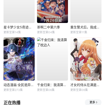
星卡梦少女5奇迹绽放
茶啊二中第六季
重生警犬后，我成了名侦探？
更新至第14集
更新至第04集
更新至第11集
动态漫画·全民诡异：开局掌握零元购
千金归来：我清算了枕边人
才女的侍从在满是高岭之花的贵族学校暗中照顾（毫无生活自理能力的）学院第一大小姐
更新至第273集
更新至第06集
更新至第06集
正在热播
更多