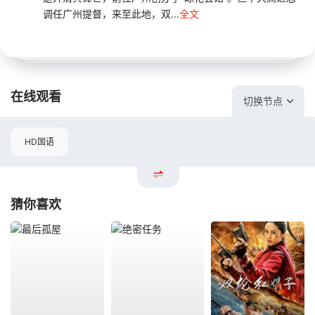
调任广州提督，来至此地，双...
全文
在线观看
切换节点
HD国语
猜你喜欢