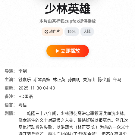
少林英雄
本片由茶杯狐cupfox提供播放
动作片
1994
大陆
立即播放
导演：
李钊
主演：
钱嘉乐
斯琴高娃
林正英
孙国明
关海山
陈少鹏
午马
更新：
2025-11-30 04:40
备注：
HD国语
语言：
粤语
剧情：
乾隆三十八年间，少林叛徒高进忠率领清兵血洗少林。
侥幸逃生的义士对高恨之入骨，誓杀奸贼以报冤仇。然几次
复仇行动皆告失败，以洪熙官（林正英 饰）为首的一众义士
避开清兵锋芒，前往广州创办了“琼花会馆”。但不久高进忠