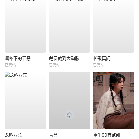
凛冬下的罪恶
裁员裁到大动脉
长歌莫问
已完结
已完结
已完结
龙吟八荒
盲盒
重生90有点甜