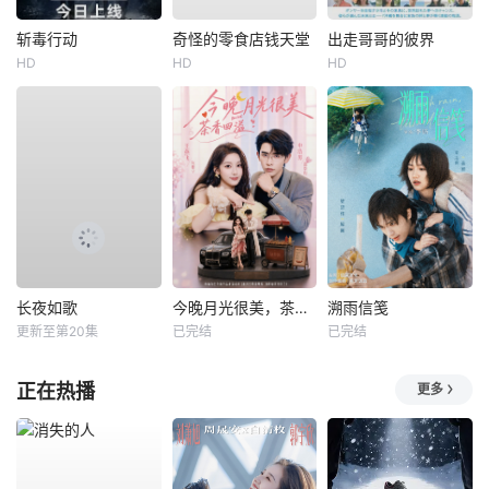
斩毒行动
奇怪的零食店钱天堂
出走哥哥的彼界
HD
HD
HD
长夜如歌
今晚月光很美，茶香四溢
溯雨信笺
更新至第20集
已完结
已完结
正在热播
更多