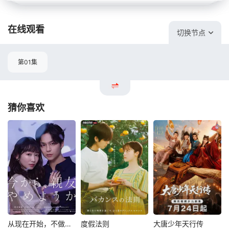
在线观看
切换节点
第01集
猜你喜欢
从现在开始，不做朋友了吧。
度假法则
大唐少年天行传