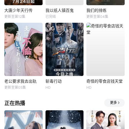
大唐少年天行传
我以纸人镇百鬼
我们的排练
更新至第12集
已完结
更新至第04集
老公要求我去出轨
斩毒行动
奇怪的零食店钱天堂
更新至第05集
HD
HD
正在热播
更多