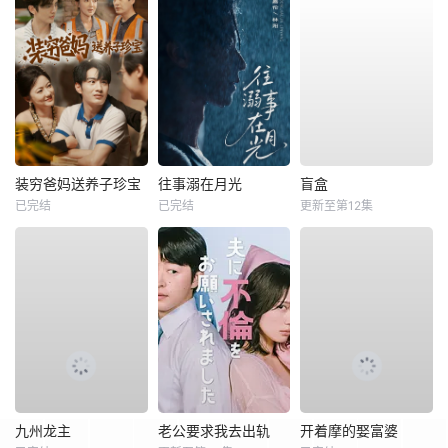
装穷爸妈送养子珍宝
往事溺在月光
盲盒
已完结
已完结
更新至第12集
九州龙主
老公要求我去出轨
开着摩的娶富婆