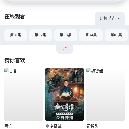
在线观看
切换节点
第01集
第02集
第03集
第04集
第05集
猜你喜欢
盲盒
幽宅奇谭
初智齿