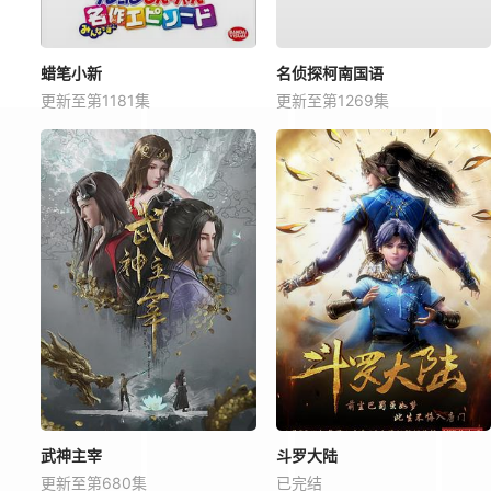
蜡笔小新
名侦探柯南国语
更新至第1181集
更新至第1269集
武神主宰
斗罗大陆
更新至第680集
已完结