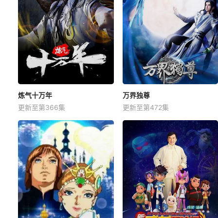
炼气十万年
万界独尊
更新至第366集
更新至第472集