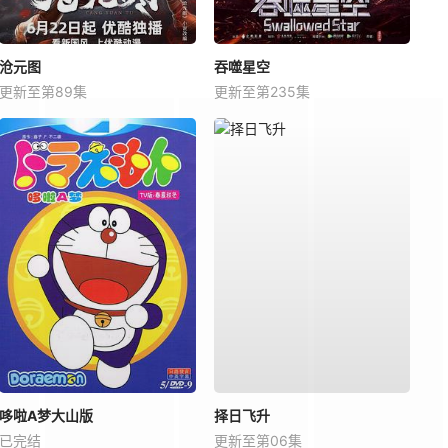
沧元图
吞噬星空
更新至第89集
更新至第235集
哆啦A梦大山版
择日飞升
已完结
更新至第06集