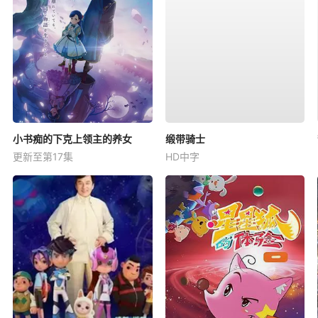
小书痴的下克上领主的养女
缎带骑士
更新至第17集
HD中字