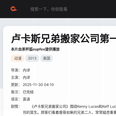
卢卡斯兄弟搬家公司第
本片由茶杯狐cupfox提供播放
动漫
2013
美国
导演：
内详
主演：
内详
更新：
2025-11-30 04:10
备注：
已完结
语言：
英语
剧情：
《卢卡斯兄弟搬家公司》围绕Kenny Lucas和Keff 
司的营生。顾客们看着瘦骨如柴的兄弟二人，常常疑虑重重，