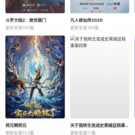
斗罗大陆2：绝世唐门
凡人修仙传2020
更新至第165集
更新至第186集
师兄啊师兄
关于我转生变成史莱姆这档事第四季
更新至第153集
更新至第17集