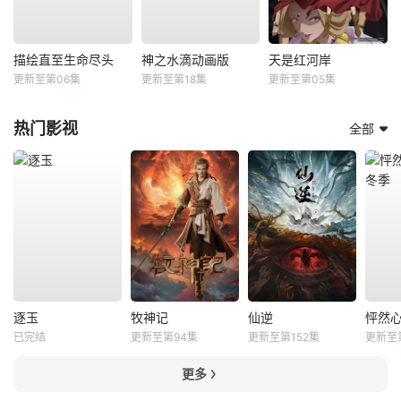
描绘直至生命尽头
神之水滴动画版
天是红河岸
更新至第06集
更新至第18集
更新至第05集
热门影视
全部
逐玉
牧神记
仙逆
已完结
更新至第94集
更新至第152集
更新至第
更多