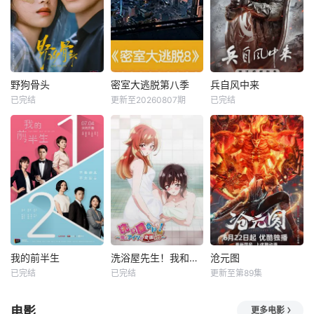
野狗骨头
密室大逃脱第八季
兵自风中来
已完结
更新至20260807期
已完结
我的前半生
洗浴屋先生！我和那家伙在女浴池！？
沧元图
已完结
已完结
更新至第89集
电影
更多电影