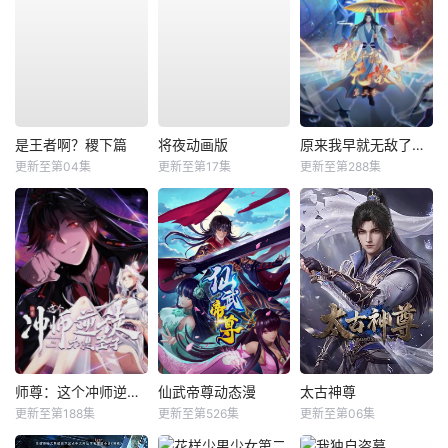
是王者啊？稷下篇
将夜动画版
原来我早就无敌了动态漫
更新至第04集
更新至第17集
更新至第288集
师尊：这个冲师逆徒才不是圣子动态漫
仙武帝尊动态漫
太古神尊
更新至第188集
更新至第526集
更新至第06集