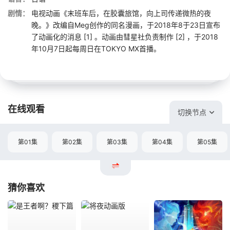
剧情：
电视动画《末班车后，在胶囊旅馆，向上司传递微热的夜
晚。》改编自Meg创作的同名漫画，于2018年8于23日宣布
了动画化的消息
[1]
。动画由彗星社负责制作
[2]
，于2018
年10月7日起每周日在
TOKYO MX
首播。
在线观看
切换节点
第01集
第02集
第03集
第04集
第05集
猜你喜欢