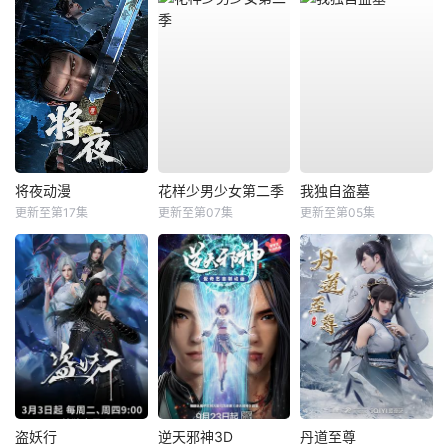
将夜动漫
花样少男少女第二季
我独自盗墓
更新至第17集
更新至第07集
更新至第05集
盗妖行
逆天邪神3D
丹道至尊