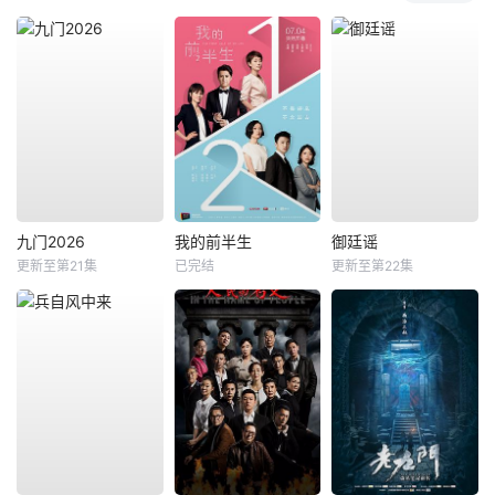
九门2026
我的前半生
御廷谣
更新至第21集
已完结
更新至第22集