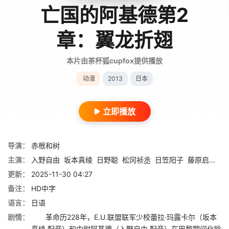
亡国的阿基德第2
章：翼龙折翅
本片由茶杯狐cupfox提供播放
动漫
2013
日本
立即播放
导演：
赤根和树
主演：
入野自由
坂本真绫
日野聪
松冈祯丞
日笠阳子
藤原启治
茅
更新：
2025-11-30 04:27
备注：
HD中字
语言：
日语
剧情：
革命历228年，E.U.联盟联军少校蕾拉·玛露卡尔（坂本
真绫 配音）和中尉阿基德（入野自由 配音）在巴黎期间化险