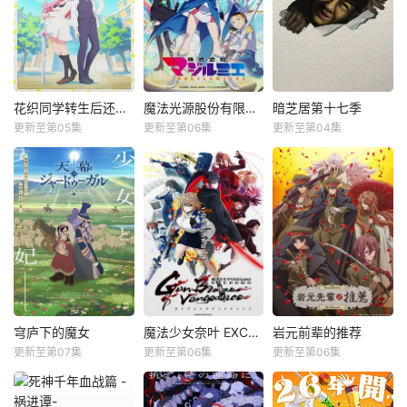
花织同学转生后还是想干架
魔法光源股份有限公司第二季
暗芝居第十七季
更新至第05集
更新至第06集
更新至第04集
穹庐下的魔女
魔法少女奈叶 EXCEEDS Gun Blaze Vengeance
岩元前辈的推荐
更新至第07集
更新至第06集
更新至第06集