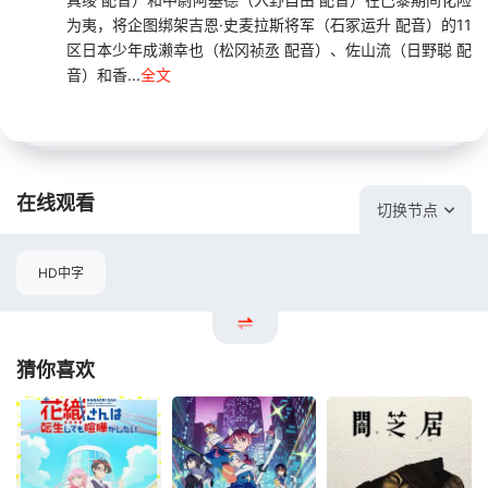
为夷，将企图绑架吉恩·史麦拉斯将军（石冢运升 配音）的11
区日本少年成濑幸也（松冈祯丞 配音）、佐山流（日野聪 配
音）和香...
全文
在线观看
切换节点
HD中字
猜你喜欢