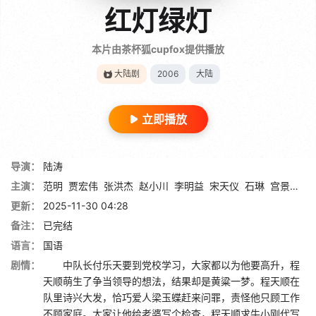
红灯绿灯
本片由茶杯狐cupfox提供播放
大陆剧
2006
大陆
立即播放
导演：
陆涛
主演：
范明
贾宏伟
张洪杰
赵小川
李明益
宋天仪
石琳
宫景华
赵
更新：
2025-11-30 04:28
备注：
已完结
语言：
国语
剧情：
中队长付乐天要到党校学习，大家都以为他要高升，程
天顺萌生了争当领导的想法，结果却是黄粱一梦。程天顺在
队里诗兴大发，恰巧爱人梁玉蝶赶来问罪，责怪他只顾工作
不顾家庭。大家让他给老婆写个检查，程天顺求牛小刚代写