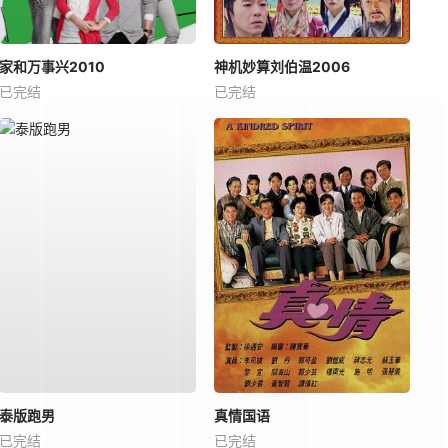
家和万事兴2010
神机妙算刘伯温2006
已完结
已完结
泰版跑男
真情国语
已完结
已完结