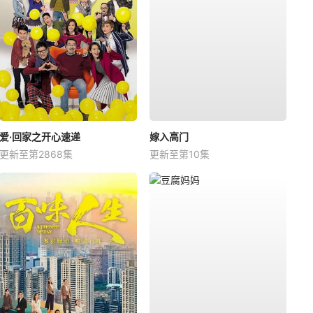
爱·回家之开心速递
嫁入高门
更新至第2868集
更新至第10集