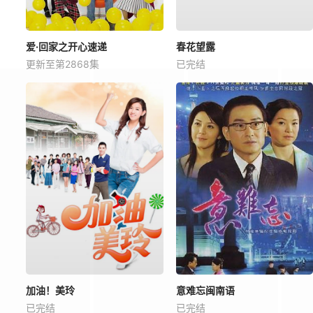
爱·回家之开心速递
春花望露
更新至第2868集
已完结
加油！美玲
意难忘闽南语
已完结
已完结