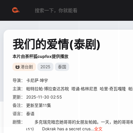
我们的爱情(泰剧)
本片由茶杯狐cupfox提供播放
港台剧
2025
泰国
导演：
卡尼萨·坤宇
主演：
帕特拉帕·博拉查达苏皖
塔诵·格林尼恩
哈里·奇瓦嘎隆
帕
更新：
2025-11-30 02:55
备注：
更新至第11集
语言：
泰语
剧情：
多克瑞克暗恋她哥哥的女朋友帕姆。一天，她的哥哥和帕姆分手了。改
เรา) Dokrak has a secret crus...
全文