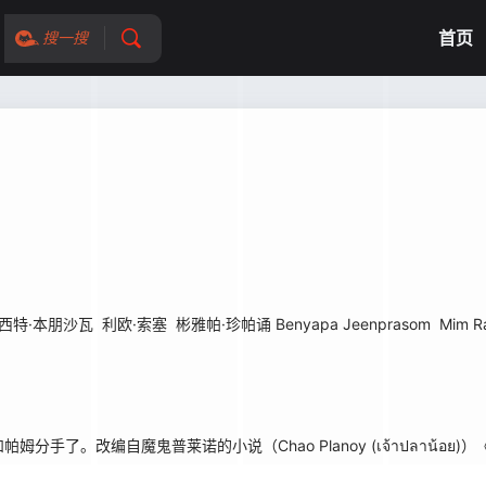
首页
搜一搜
西特·本朋沙瓦
利欧·索塞
彬雅帕·珍帕诵 Benyapa Jeenprasom
Mim R
编自魔鬼普莱诺的小说（Chao Planoy (เจ้าปลาน้อย)）《我