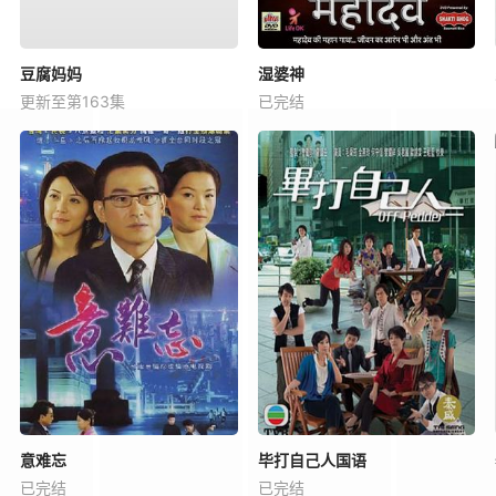
豆腐妈妈
湿婆神
更新至第163集
已完结
意难忘
毕打自己人国语
已完结
已完结