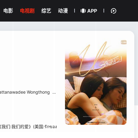
电影
电视剧
综艺
动漫
APP
attanawadee Wongthong
萨曼莎·梅兰妮·蔻兹
彭佩特齐·潘功
们:我们的爱》(美国:รักของ