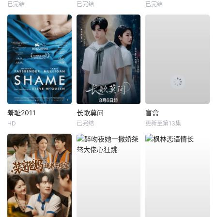
已完结
已完结
已完结
羞耻2011
长歌莫问
盲盒
HD
已完结
更新至第13集