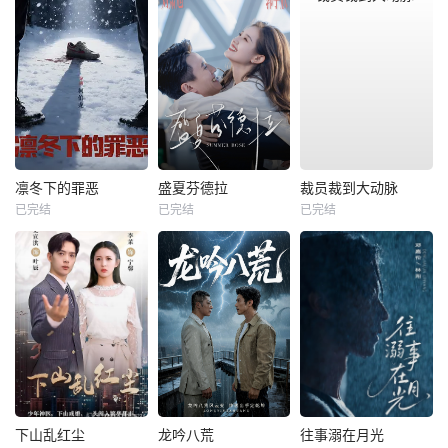
凛冬下的罪恶
盛夏芬德拉
裁员裁到大动脉
已完结
已完结
已完结
下山乱红尘
龙吟八荒
往事溺在月光