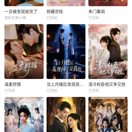
一旦被发现就完了
娇藏京枝
朱门春闺
更新至第01集
已完结
已完结
温柔狩猎
当上月嫂后发现孩子是我的
清冷权臣他又争又抢
已完结
已完结
已完结