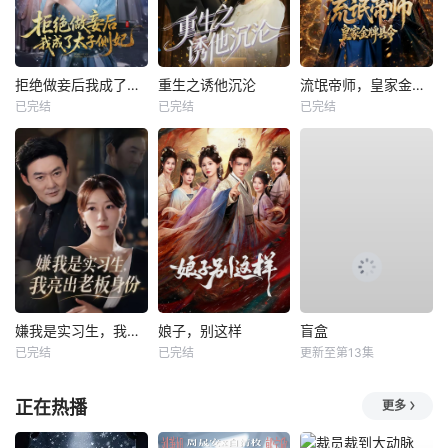
拒绝做妾后我成了太子侧妃
重生之诱他沉沦
流氓帝师，皇家金牌县令
已完结
已完结
已完结
嫌我是实习生，我亮出老板身份
娘子，别这样
盲盒
已完结
已完结
更新至第13集
正在热播
更多