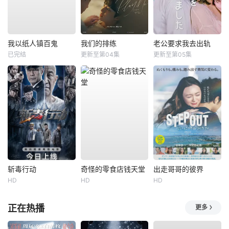
我以纸人镇百鬼
我们的排练
老公要求我去出轨
已完结
更新至第04集
更新至第05集
斩毒行动
奇怪的零食店钱天堂
出走哥哥的彼界
HD
HD
HD
正在热播
更多