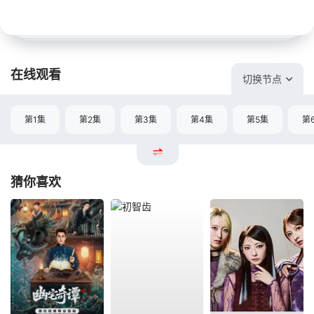
在线观看
切换节点
第1集
第2集
第3集
第4集
第5集
第
猜你喜欢