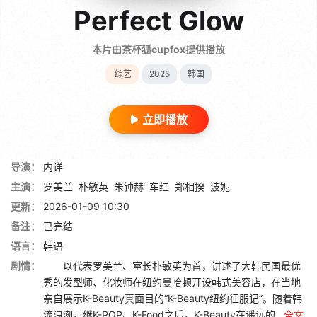
Perfect Glow
本片由茶杯狐cupfox提供播放
综艺
2025
韩国
立即播放
导演：
内详
主演：
罗美兰
朴敏英
朱钟赫
车红
郑相揆
波妮
更新：
2026-01-09 10:30
备注：
已完结
语言：
韩语
剧情：
以代表罗美兰、室长朴敏英为首，讲述了大韩民国最优
秀的发型师、化妆师在纽约曼哈顿开设韩式美容店，在当地
亲自展示K-Beauty真面目的“K-Beauty纽约征服记”。随着韩
流浪潮，继K-POP、K-Food之后，K-Beauty在遥远的...
全文