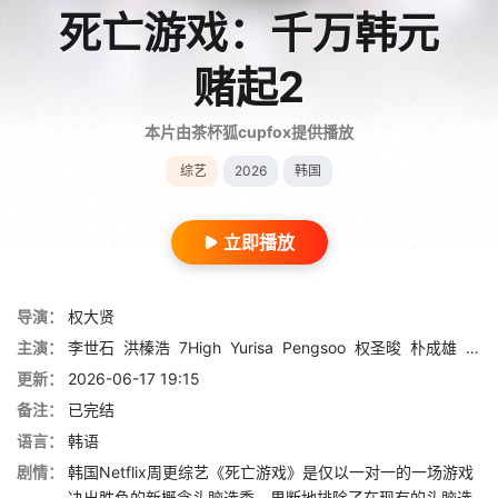
死亡游戏：千万韩元
赌起2
本片由茶杯狐cupfox提供播放
综艺
2026
韩国
立即播放
导演：
权大贤
主演：
李世石
洪榛浩
7High
Yurisa
Pengsoo
权圣晙
朴成雄
张东
更新：
2026-06-17 19:15
备注：
已完结
语言：
韩语
剧情：
韩国Netflix周更综艺《死亡游戏》是仅以一对一的一场游戏
决出胜负的新概念头脑选秀。果断地排除了在现有的头脑选