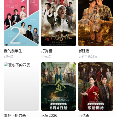
我的前半生
打狗棍
御廷谣
已完结
已完结
更新至第21集
凛冬下的罪恶
人鱼2026
百花杀