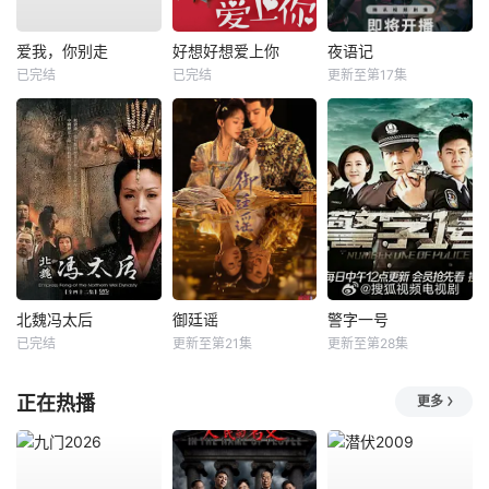
爱我，你别走
好想好想爱上你
夜语记
已完结
已完结
更新至第17集
北魏冯太后
御廷谣
警字一号
已完结
更新至第21集
更新至第28集
正在热播
更多