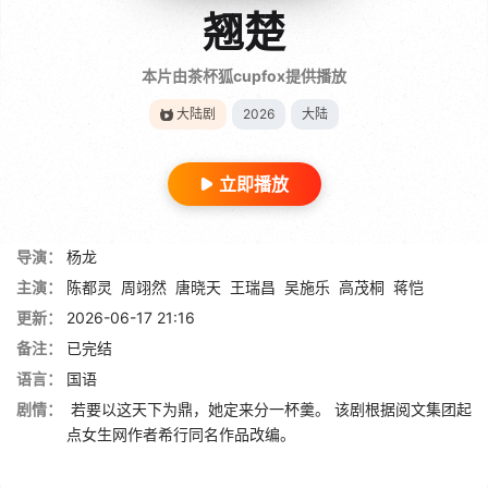
翘楚
本片由茶杯狐cupfox提供播放
大陆剧
2026
大陆
立即播放
导演：
杨龙
主演：
陈都灵
周翊然
唐晓天
王瑞昌
吴施乐
高茂桐
蒋恺
更新：
2026-06-17 21:16
备注：
已完结
语言：
国语
剧情：
若要以这天下为鼎，她定来分一杯羹。 该剧根据阅文集团起
点女生网作者希行同名作品改编。