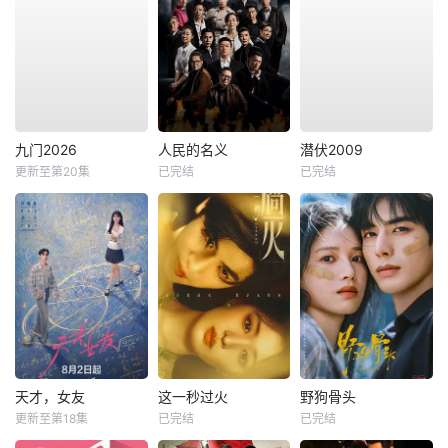
九门2026
人民的名义
潜伏2009
更新至第20集
已完结
已完结
天才，女友
这一秒过火
野狗骨头
更新至第18集
已完结
已完结