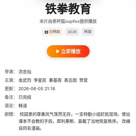
铁拳教育
本片由茶杯狐cupfox提供播放
日韩剧
2026
韩国
立即播放
导演：
洪忠灿
主演：
金武烈
李星民
秦基周
表志勋
贺营
更新：
2026-06-05 21:16
备注：
已完结
语言：
韩语
剧情：
校园里的尊重风气荡然无存，一支特勤小组赶抵现场，使出
课本不会教的手段，犀利果断、直截了当地恢复秩序。 改编
自同名漫画。