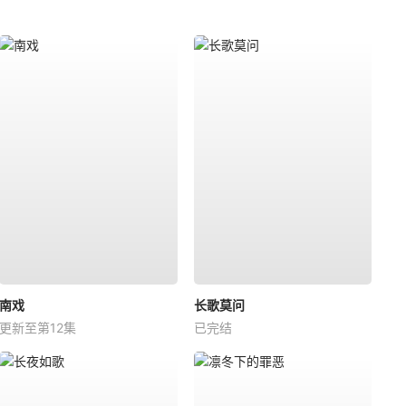
南戏
长歌莫问
更新至第12集
已完结