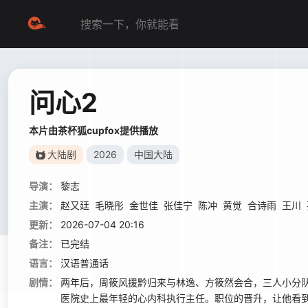
问心2
本片由茶杯狐cupfox提供播放
大陆剧
2026
中国大陆
导演：
黎志
主演：
赵又廷
毛晓彤
金世佳
张佳宁
陈冲
黄觉
合诗雨
王川
更新：
2026-07-04 20:16
备注：
已完结
语言：
汉语普通话
剧情：
两年后，周筱风援黔归来与林逸、方筱然会合，三人小分
医院史上最年轻的心内科执行主任。职位的晋升，让他看到