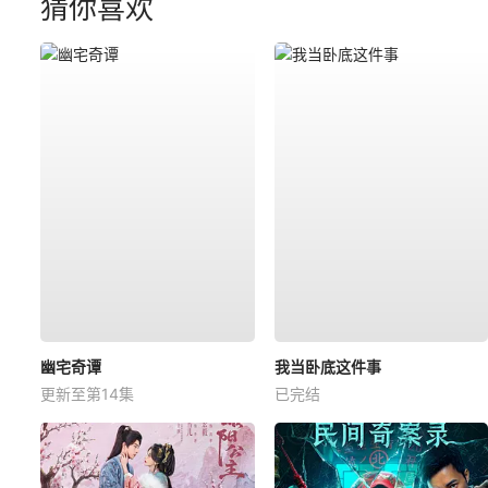
猜你喜欢
幽宅奇谭
我当卧底这件事
更新至第14集
已完结