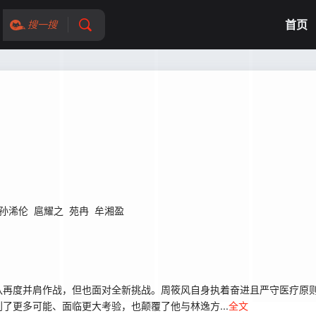
首页
搜一搜
孙浠伦
扈耀之
苑冉
牟湘盈
队再度并肩作战，但也面对全新挑战。周筱风自身执着奋进且严守医疗原
了更多可能、面临更大考验，也颠覆了他与林逸方...
全文