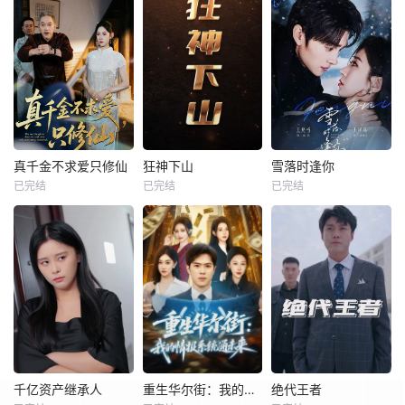
真千金不求爱只修仙
狂神下山
雪落时逢你
已完结
已完结
已完结
千亿资产继承人
重生华尔街：我的情报系统通未来
绝代王者