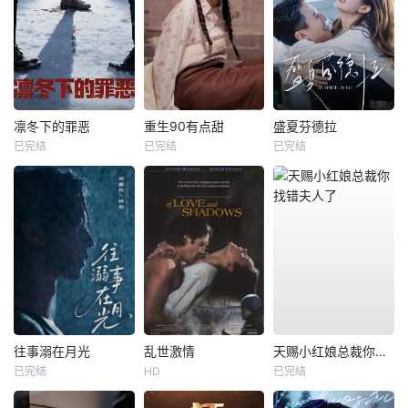
凛冬下的罪恶
重生90有点甜
盛夏芬德拉
已完结
已完结
已完结
往事溺在月光
乱世激情
天赐小红娘总裁你找错夫人了
已完结
HD
已完结