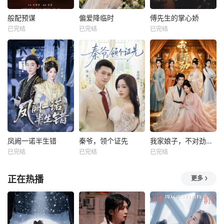
般配预谋
偏爱降临时
傅先生的掌心娇
已完结
已完结
已完结
凤阙一诺半生错
秦爷，领个证先
我家娘子，不对劲第四季
已完结
已完结
已完结
正在热播
更多