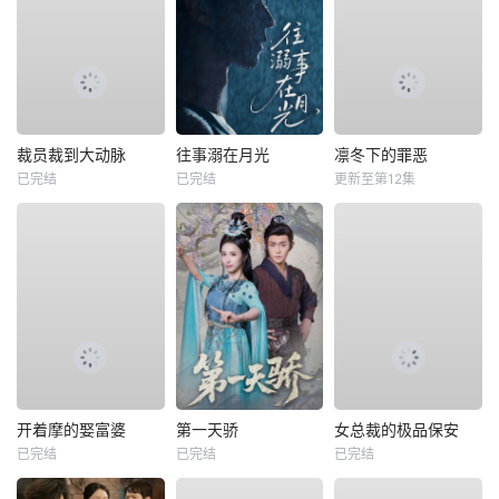
裁员裁到大动脉
往事溺在月光
凛冬下的罪恶
已完结
已完结
更新至第12集
开着摩的娶富婆
第一天骄
女总裁的极品保安
已完结
已完结
已完结