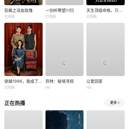
狂飙之浴血玫瑰
一剑听寒望川归
天生顶级命格，只想安稳度日
已完结
已完结
已完结
穿越1996，我成了我妈男闺蜜
异林：秘境寻踪
让爱回家
已完结
HD
HD
正在热播
更多