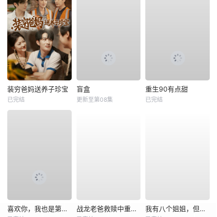
装穷爸妈送养子珍宝
盲盒
重生90有点甜
已完结
更新至第08集
已完结
喜欢你，我也是第一部
战龙老爸救赎中重新崛起
我有八个姐姐，但是他们都是弟控2