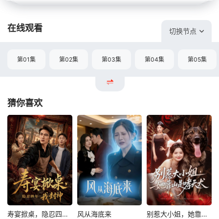
在线观看
切换节点
第01集
第02集
第03集
第04集
第05集
猜你喜欢
寿宴掀桌，隐忍四年我封神
风从海底来
别惹大小姐，她靠山是哮天犬