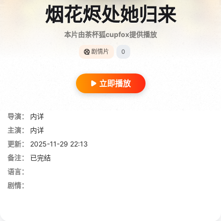
烟花烬处她归来
本片由茶杯狐cupfox提供播放
剧情片
0
立即播放
导演：
内详
主演：
内详
更新：
2025-11-29 22:13
备注：
已完结
语言：
剧情：