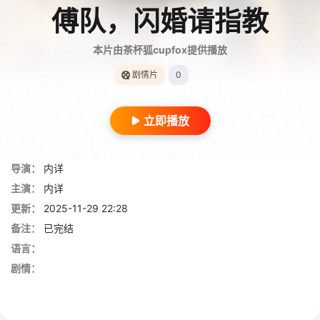
傅队，闪婚请指教
本片由茶杯狐cupfox提供播放
剧情片
0
立即播放
导演：
内详
主演：
内详
更新：
2025-11-29 22:28
备注：
已完结
语言：
剧情：