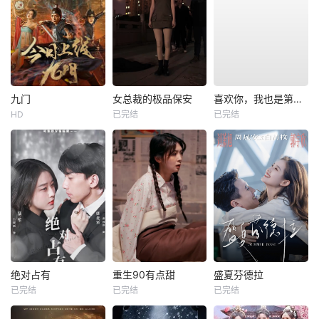
九门
女总裁的极品保安
喜欢你，我也是第一部
HD
已完结
已完结
绝对占有
重生90有点甜
盛夏芬德拉
已完结
已完结
已完结