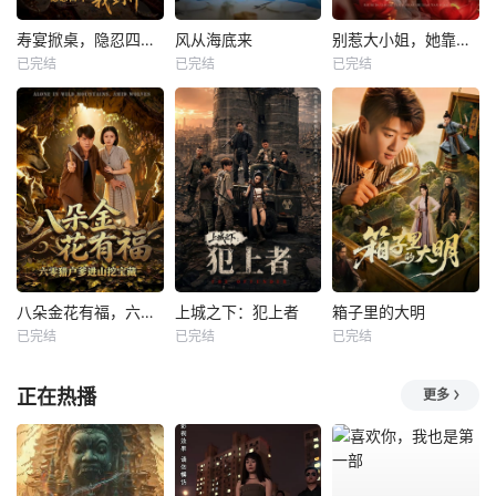
寿宴掀桌，隐忍四年我封神
风从海底来
别惹大小姐，她靠山是哮天犬
已完结
已完结
已完结
八朵金花有福，六零猎户爹进山挖宝藏
上城之下：犯上者
箱子里的大明
已完结
已完结
已完结
正在热播
更多