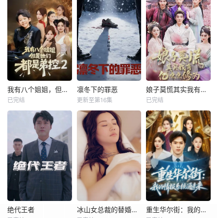
我有八个姐姐，但是他们都是弟控2
凛冬下的罪恶
娘子莫慌其实我有亿点点修为
已完结
更新至第16集
已完结
绝代王者
冰山女总裁的替婚兵王
重生华尔街：我的情报系统通未来