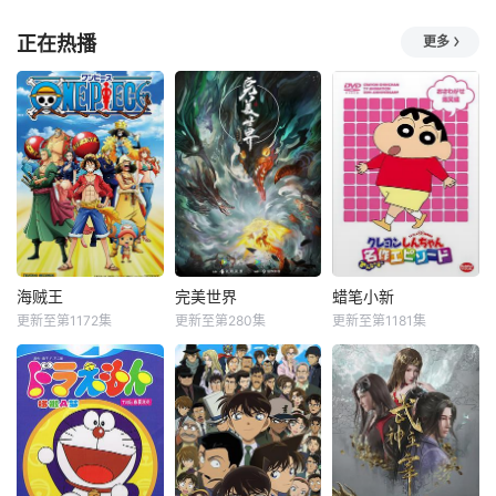
正在热播
更多
海贼王
完美世界
蜡笔小新
更新至第1172集
更新至第280集
更新至第1181集