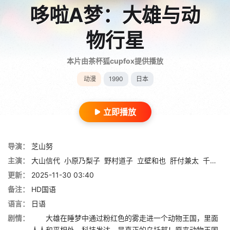
哆啦A梦：大雄与动
物行星
本片由茶杯狐cupfox提供播放
动漫
1990
日本
立即播放
导演：
芝山努
主演：
大山信代
小原乃梨子
野村道子
立壁和也
肝付兼太
千千松幸子
更新：
2025-11-30 03:40
备注：
HD国语
语言：
日语
剧情：
大雄在睡梦中通过粉红色的雾走进一个动物王国，里面
人人和平相处，科技发达，是真正的乌托邦！原来动物王国