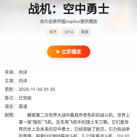
战机：空中勇士
本片由茶杯狐cupfox提供播放
综艺
2014
美国
立即播放
导演：
内详
主演：
内详
更新：
2025-11-30 01:35
备注：
已完结
语言：
英语
剧情：
解密第二次世界大战中最具传奇色彩的战斗机，世界上
第一架“隐形”飞机，及军用飞机中的瑞士军刀等。它们是世
界历史上及未来的空中勇士，已经突破了航空，引力和战争
的界限。探索F6F地狱猫战斗机，F-22猛禽战斗机，OV-10