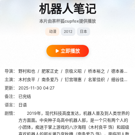
机器人笔记
本片由茶杯狐cupfox提供播放
动漫
2012
日本
立即播放
导演：
野村和也
/
肥冢正史
/
京极义昭
/
桥本裕之
/
德本善信
/
主演：
木村良平
/
南条爱乃
/
钉宫理惠
/
名冢佳织
/
细谷佳正
/
更新：
2025-11-30 04:27
备注：
已完结
语言：
日语
剧情：
2019年，现代科技高度发达，机器人普及到人类世界的
方方面面。中央种子岛高中机器人部，是一个只有两个人的
小团体，痴迷于掌上游戏的八汐海翔（木村良平 饰）和超级
喜欢机器人的部长濑乃宫秋穗（南条爱乃 饰），面临因人数