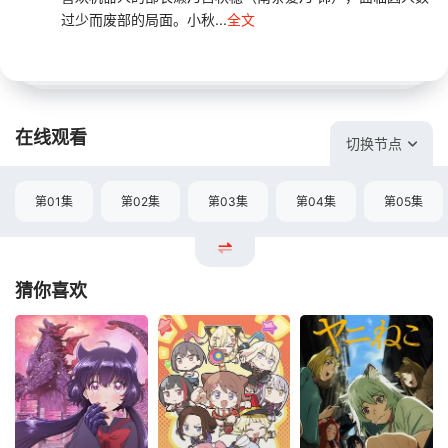
过少而废部的局面。小秋...
全文
在线观看
切换节点
第01集
第02集
第03集
第04集
第05集
猜你喜欢