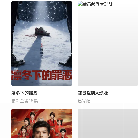
凛冬下的罪恶
裁员裁到大动脉
更新至第16集
已完结