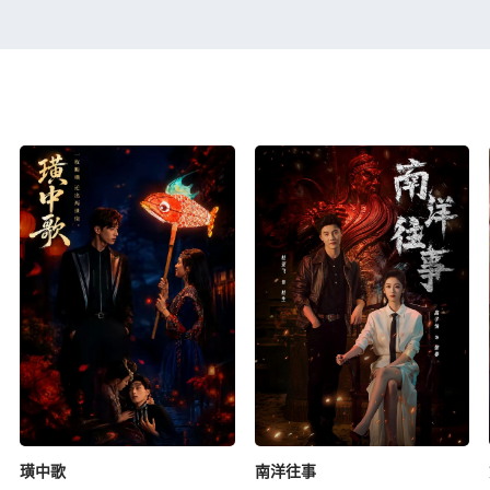
璜中歌
南洋往事