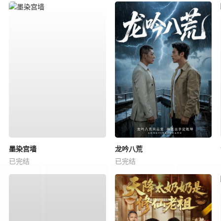
墨染宫墙
龙吟八荒
已完结
已完结