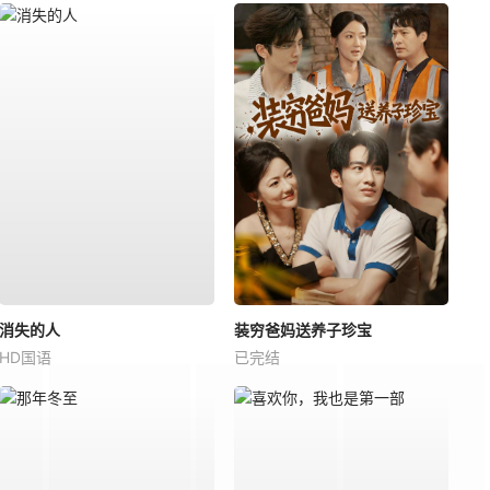
消失的人
装穷爸妈送养子珍宝
HD国语
已完结