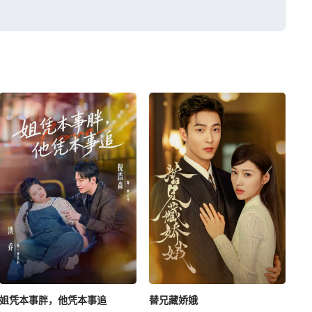
姐凭本事胖，他凭本事追
替兄藏娇娥