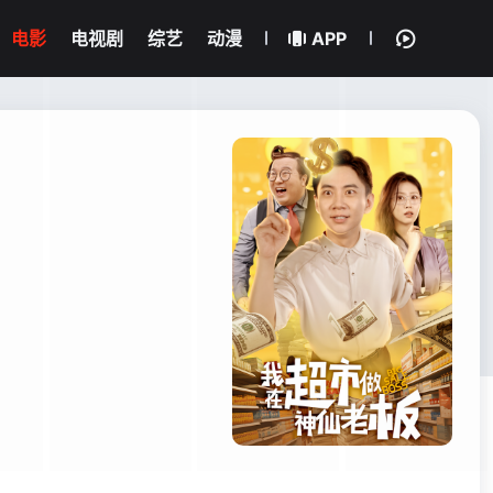
电影
电视剧
综艺
动漫
APP