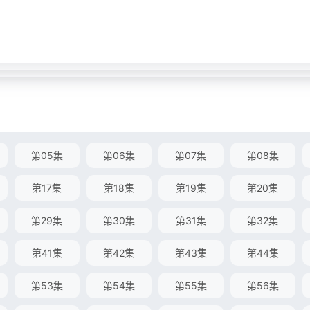
第05集
第06集
第07集
第08集
第17集
第18集
第19集
第20集
第29集
第30集
第31集
第32集
第41集
第42集
第43集
第44集
第53集
第54集
第55集
第56集