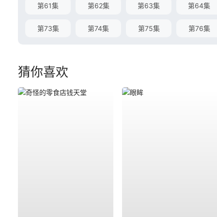
第61集
第62集
第63集
第64集
第73集
第74集
第75集
第76集
猜你喜欢