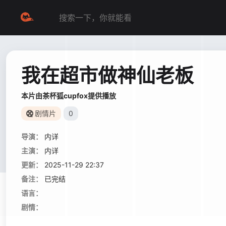
我在超市做神仙老板
本片由茶杯狐cupfox提供播放
剧情片
0
导演：
内详
主演：
内详
更新：
2025-11-29 22:37
备注：
已完结
语言：
剧情：