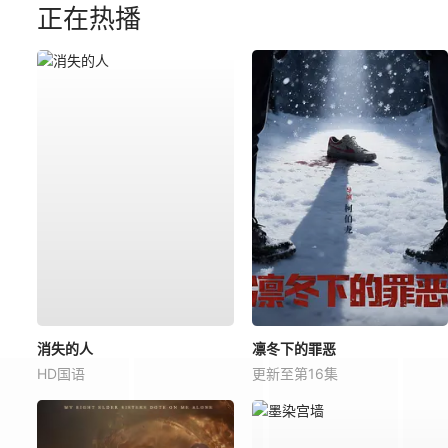
正在热播
消失的人
凛冬下的罪恶
HD国语
更新至第16集