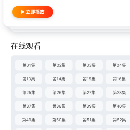
立即播放
在线观看
第01集
第02集
第03集
第04集
第13集
第14集
第15集
第16集
第25集
第26集
第27集
第28集
第37集
第38集
第39集
第40集
第49集
第50集
第51集
第52集