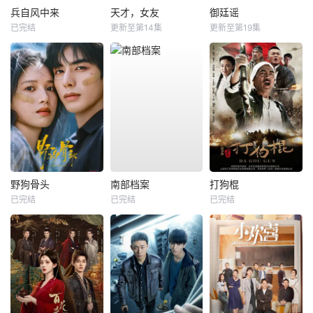
兵自风中来
天才，女友
御廷谣
已完结
更新至第14集
更新至第19集
野狗骨头
南部档案
打狗棍
已完结
已完结
已完结