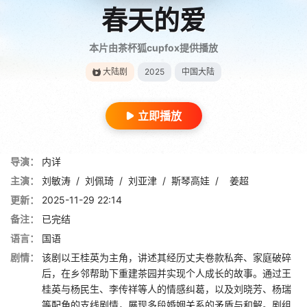
春天的爱
本片由茶杯狐cupfox提供播放
大陆剧
2025
中国大陆
立即播放
导演：
内详
主演：
刘敏涛
/
刘佩琦
/
刘亚津
/
斯琴高娃
/
姜超
更新：
2025-11-29 22:14
备注：
已完结
语言：
国语
剧情：
该剧以王桂英为主角，讲述其经历丈夫卷款私奔、家庭破碎
后，在乡邻帮助下重建茶园并实现个人成长的故事。通过王
桂英与杨民生、李传祥等人的情感纠葛，以及刘晓芳、杨瑞
等配角的支线剧情，展现多段婚姻关系的矛盾与和解。剧组