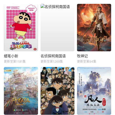
蜡笔小新
名侦探柯南国语
牧神记
更新至第1181集
更新至第1269集
更新至第94集