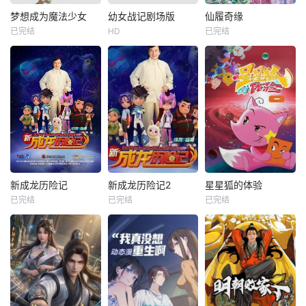
梦想成为魔法少女
幼女战记剧场版
仙履奇缘
已完结
HD
已完结
新成龙历险记
新成龙历险记2
星星狐的体验
已完结
已完结
已完结