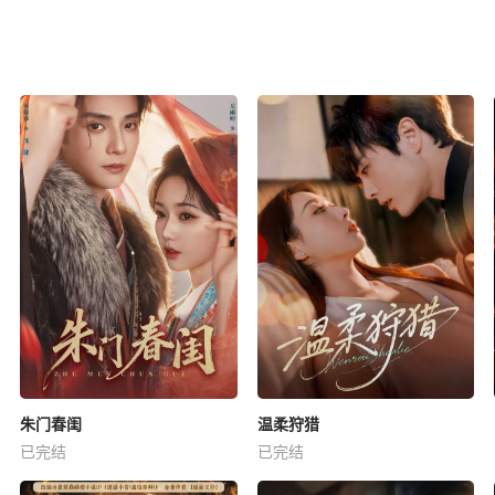
朱门春闺
温柔狩猎
已完结
已完结