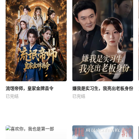
流氓帝师，皇家金牌县令
嫌我是实习生，我亮出老板身份
已完结
已完结