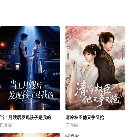
当上月嫂后发现孩子是我的
清冷权臣他又争又抢
已完结
已完结