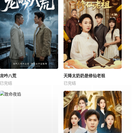
龙吟八荒
天降太奶奶是修仙老祖
已完结
已完结