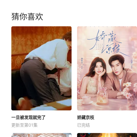
猜你喜欢
一旦被发现就完了
娇藏京枝
更新至第01集
已完结