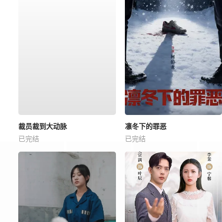
裁员裁到大动脉
凛冬下的罪恶
已完结
已完结