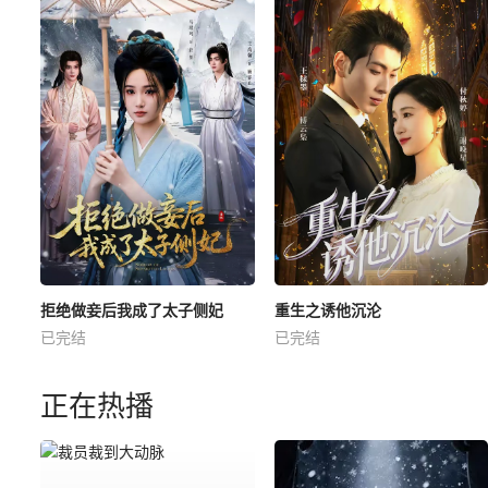
拒绝做妾后我成了太子侧妃
重生之诱他沉沦
已完结
已完结
正在热播