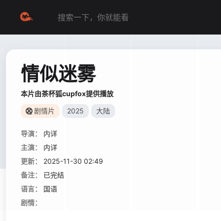
情似迷雾
本片由茶杯狐cupfox提供播放
剧情片
2025
大陆
导演：
内详
主演：
内详
更新：
2025-11-30 02:49
备注：
已完结
语言：
国语
剧情：