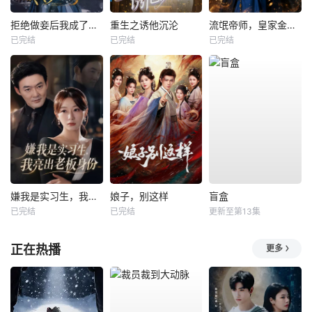
拒绝做妾后我成了太子侧妃
重生之诱他沉沦
流氓帝师，皇家金牌县令
已完结
已完结
已完结
嫌我是实习生，我亮出老板身份
娘子，别这样
盲盒
已完结
已完结
更新至第13集
正在热播
更多