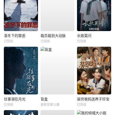
凛冬下的罪恶
裁员裁到大动脉
长歌莫问
已完结
已完结
已完结
往事溺在月光
盲盒
装穷爸妈送养子珍宝
已完结
更新至第13集
已完结