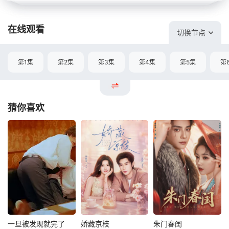
在线观看
切换节点
第1集
第2集
第3集
第4集
第5集
第
猜你喜欢
一旦被发现就完了
娇藏京枝
朱门春闺