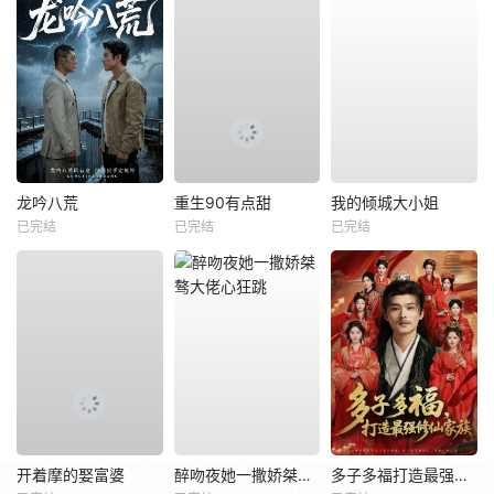
龙吟八荒
重生90有点甜
我的倾城大小姐
已完结
已完结
已完结
开着摩的娶富婆
醉吻夜她一撒娇桀骜大佬心狂跳
多子多福打造最强修仙家族