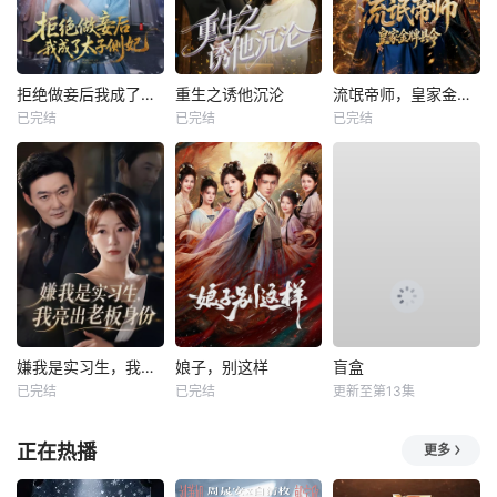
拒绝做妾后我成了太子侧妃
重生之诱他沉沦
流氓帝师，皇家金牌县令
已完结
已完结
已完结
嫌我是实习生，我亮出老板身份
娘子，别这样
盲盒
已完结
已完结
更新至第13集
正在热播
更多