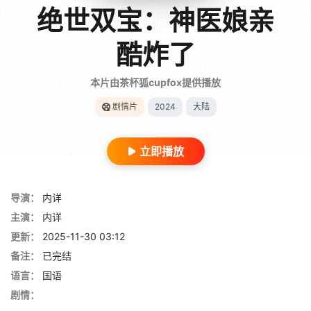
绝世双宝：神医娘亲
酷炸了
本片由茶杯狐cupfox提供播放
剧情片
2024
大陆
立即播放
导演：
内详
主演：
内详
更新：
2025-11-30 03:12
备注：
已完结
语言：
国语
剧情：