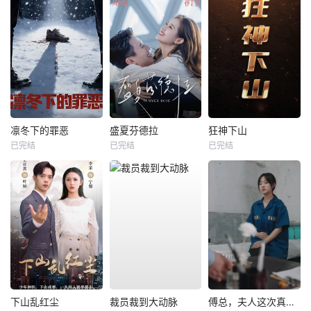
凛冬下的罪恶
盛夏芬德拉
狂神下山
已完结
已完结
已完结
下山乱红尘
裁员裁到大动脉
傅总，夫人这次真的死了