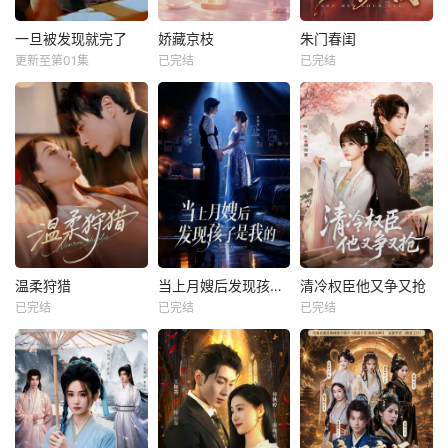
一旦被发现就完了
娇藏京枝
朱门春闺
更新至第01集
已完结
已完结
温柔狩猎
当上月嫂后发现孩子是我的
清冷权臣他又争又抢
已完结
已完结
已完结