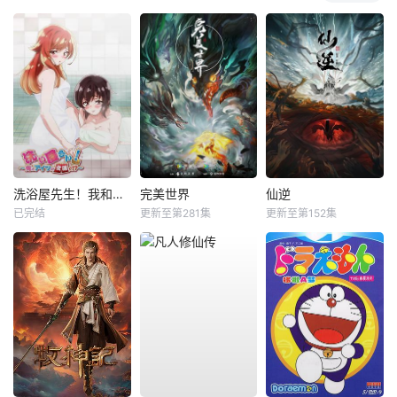
洗浴屋先生！我和那家伙在女浴池！？
完美世界
仙逆
已完结
更新至第281集
更新至第152集