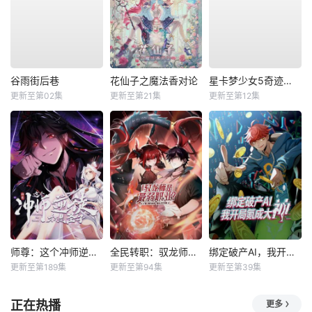
谷雨街后巷
花仙子之魔法香对论
星卡梦少女5奇迹绽放
更新至第02集
更新至第21集
更新至第12集
师尊：这个冲师逆徒才不是圣子动态漫
全民转职：驭龙师是最弱职业？动态漫
绑定破产AI，我开局氪成大神动态漫
更新至第189集
更新至第94集
更新至第39集
正在热播
更多