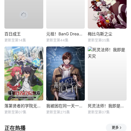
百日成王
元祖！BanG Dream酱
梅比乌斯之尘
更新至第14集
更新至第44集
更新至第05集
落第贤者的学院无双第二回转生，S等级作弊魔术师冒险记
我被困在同一天一千年动态漫
死灵法师！我即是天灾
更新至第07集
更新至第275集
更新至第07集
正在热播
更多