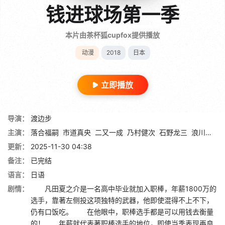
钱进球场第一季
本片由茶杯狐cupfox提供播放
动漫
2018
日本
立即播放
导演：
渡边步
主演：
落合福嗣
市道真央
二又一成
乃村健次
石野龙三
浪川大辅
更新：
2025-11-30 04:38
备注：
已完结
语言：
日语
剧情：
凡田夏之介是一名高中毕业就加入职棒，年薪1800万的
选手，靠著左侧投这项独特的武器，他即使混得不上不下，
仍有口饭吃。 在他眼中，职棒选手都是可以用钱去衡量
的！ 年薪就代表著职棒选手的地位，即使当季表现再良