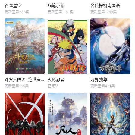
吞噬星空
蜡笔小新
名侦探柯南国语
更新至第235集
更新至第1181集
更新至第1269集
斗罗大陆2：绝世唐门
火影忍者
万界独尊
更新至第165集
已完结
更新至第471集