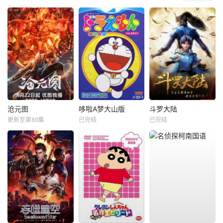
沧元图
哆啦A梦大山版
斗罗大陆
更新至第89集
已完结
已完结