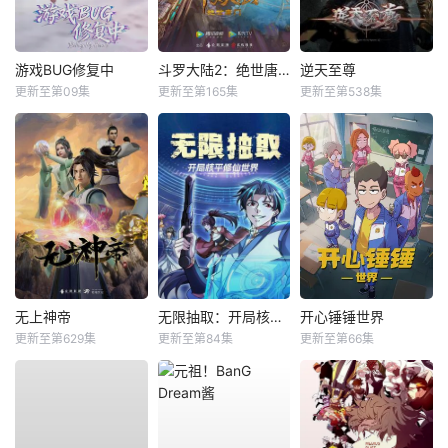
游戏BUG修复中
斗罗大陆2：绝世唐门
逆天至尊
更新至第09集
更新至第165集
更新至第538集
无上神帝
无限抽取：开局核平修仙世界动态漫
开心锤锤世界
更新至第629集
更新至第84集
更新至第66集