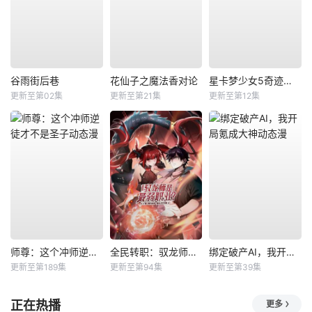
谷雨街后巷
花仙子之魔法香对论
星卡梦少女5奇迹绽放
更新至第02集
更新至第21集
更新至第12集
师尊：这个冲师逆徒才不是圣子动态漫
全民转职：驭龙师是最弱职业？动态漫
绑定破产AI，我开局氪成大神动态漫
更新至第189集
更新至第94集
更新至第39集
正在热播
更多