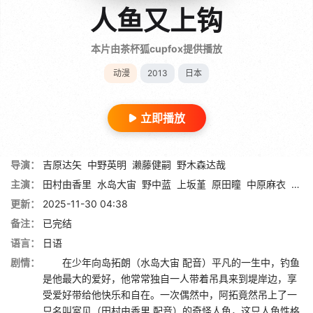
人鱼又上钩
本片由茶杯狐cupfox提供播放
动漫
2013
日本
立即播放
导演：
吉原达矢
中野英明
濑藤健嗣
野木森达哉
主演：
田村由香里
水岛大宙
野中蓝
上坂堇
原田瞳
中原麻衣
酒井
更新：
2025-11-30 04:38
备注：
已完结
语言：
日语
剧情：
在少年向岛拓朗（水岛大宙 配音）平凡的一生中，钓鱼
是他最大的爱好，他常常独自一人带着吊具来到堤岸边，享
受爱好带给他快乐和自在。一次偶然中，阿拓竟然吊上了一
只名叫室见（田村由香里 配音）的奇怪人鱼，这只人鱼性格