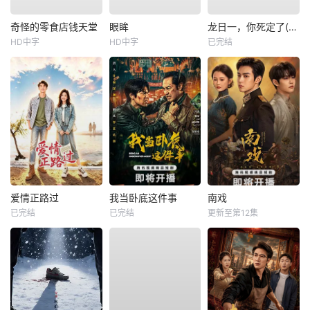
奇怪的零食店钱天堂
眼眸
龙日一，你死定了(短剧)
HD中字
HD中字
已完结
爱情正路过
我当卧底这件事
南戏
已完结
已完结
更新至第12集