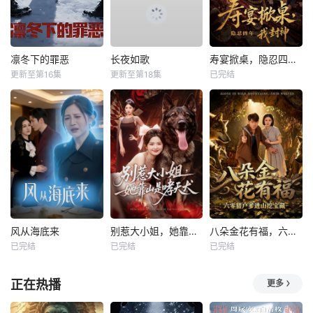
凛冬下的罪恶
长夜如歌
寿宴掀桌，隐忍四年我封神
更新至第16集
更新至第18集
已完结
风从海底来
别惹大小姐，她靠山是哮天犬
八朵金花有福，六零猎户爹进山挖宝藏
已完结
已完结
已完结
正在热播
更多