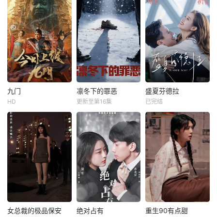
九门
凛冬下的罪恶
盛夏芬德拉
HD
更新至第16集
已完结
女总裁的极品保安
绝对占有
重生90有点甜