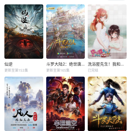
仙逆
斗罗大陆2：绝世唐门
洗浴屋先生！我和那家伙在女浴池！？
更新至第153集
更新至第165集
已完结