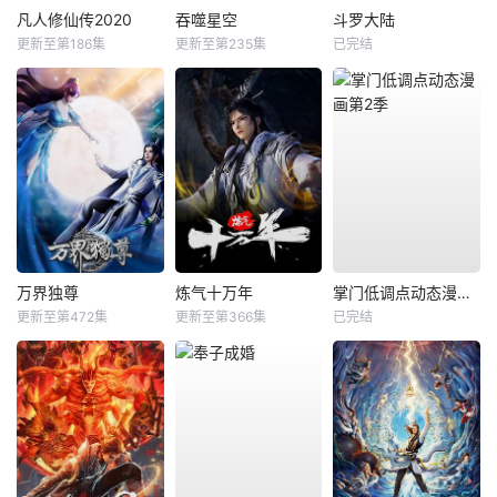
凡人修仙传2020
吞噬星空
斗罗大陆
更新至第186集
更新至第235集
已完结
万界独尊
炼气十万年
掌门低调点动态漫画第2季
更新至第472集
更新至第366集
已完结