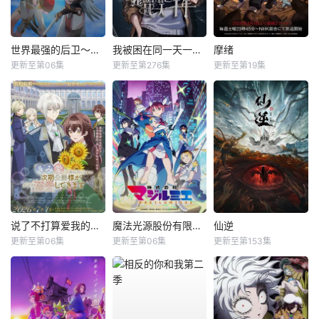
世界最强的后卫～迷宫国的新人探索者～
我被困在同一天一千年动态漫
摩绪
更新至第06集
更新至第276集
更新至第19集
说了不打算爱我的公爵继承人，不知为何对我宠爱有加
魔法光源股份有限公司第二季
仙逆
更新至第06集
更新至第06集
更新至第153集