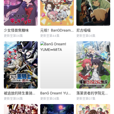
少女怪兽焦糖味
元祖！BanGDream酱
尼古喵喵
更新至第06集
更新至第44集
更新至第06集
被追放的转生重骑士用游戏知识开无双
BanG Dream! YUME∞MITA
落第贤者的学院无双第二回转生，S等级作弊魔术师冒险记
更新至第06集
更新至第08集
更新至第07集