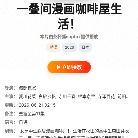
一叠间漫画咖啡屋生
活！
本片由茶杯狐cupfox提供播放
动漫
2026
日本
立即播放
导演：
渡部稳宽
主演：
菱川花菜
白砂沙帆
寺川千春
根本京里
寺泽百花
前田佳织里
更新：
2026-06-21 02:15
备注：
更新至第11集
语言：
日语
剧情：
女高中生蜗居漫画咖啡厅！ 生活在秋田的高中生森田芽衣
子，有一天被选中为贵族学校"天宫女学院"的特例转学生！