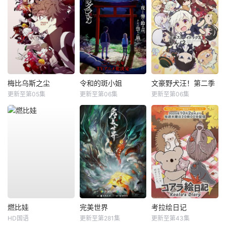
梅比乌斯之尘
令和的斑小姐
文豪野犬汪！第二季
更新至第05集
更新至第06集
更新至第06集
燃比娃
完美世界
考拉绘日记
HD国语
更新至第281集
更新至第43集