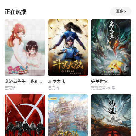
正在热播
更多
洗浴屋先生！我和那家伙在女浴池！？
斗罗大陆
完美世界
已完结
已完结
更新至第281集