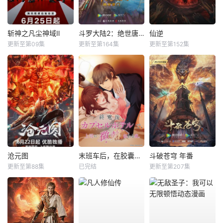
斩神之凡尘神域Ⅱ
斗罗大陆2：绝世唐门
仙逆
更新至第09集
更新至第164集
更新至第152集
沧元图
末班车后，在胶囊旅馆向上司传递微热的夜晚
斗破苍穹 年番
更新至第88集
已完结
更新至第207集