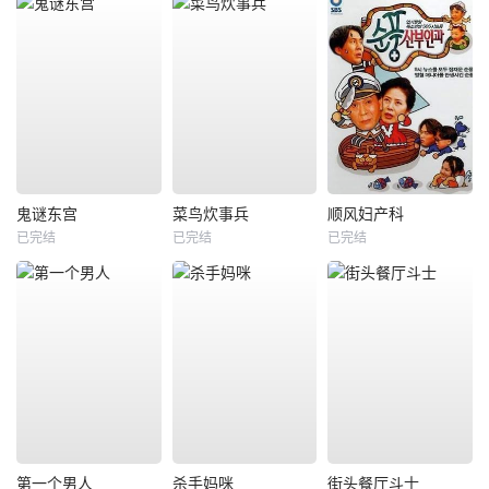
鬼谜东宫
菜鸟炊事兵
顺风妇产科
已完结
已完结
已完结
第一个男人
杀手妈咪
街头餐厅斗士