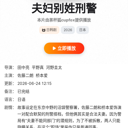
夫妇别姓刑警
本片由茶杯狐cupfox提供播放
日韩剧
2026
日本
立即播放
导演：
田中亮
平野真
河野圭太
主演：
佐藤二朗
桥本爱
更新：
2026-06-24 12:15
备注：
已完结
语言：
日语
剧情：
故事设定在东京中野的沼袋警察署，佐藤二朗和桥本爱饰演
一对配合默契的刑警搭档，但他俩其实是合法夫妻。因为警
局有“夫妻不能同部门”的潜规则，为了不被拆散，两人只能
隐瞒关系，在这个“职场”里装作只是普通同事。