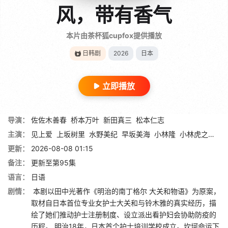
风，带有香气
本片由茶杯狐cupfox提供播放
日韩剧
2026
日本
立即播放
导演：
佐佐木善春
桥本万叶
新田真三
松本仁志
主演：
见上爱
上坂树里
水野美纪
早坂美海
小林隆
小林虎之介
津
更新：
2026-08-08 01:15
备注：
更新至第95集
语言：
日语
剧情：
本剧以田中光著作《明治的南丁格尔 大关和物语》为原案，
取材自日本首位专业女护士大关和与铃木雅的真实经历，描
绘了她们推动护士注册制度、设立派出看护妇会协助防疫的
历程。 明治18年，日本首个护士培训学校成立。坎坷命运下