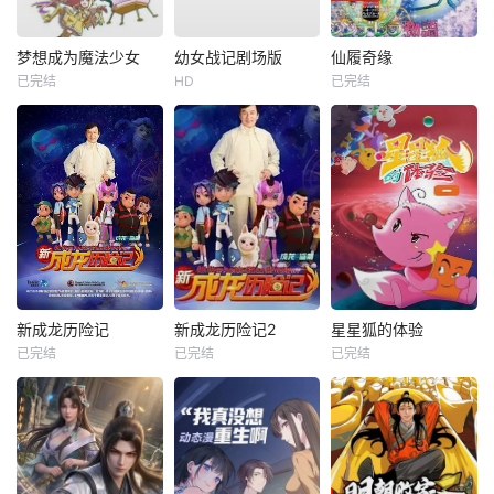
梦想成为魔法少女
幼女战记剧场版
仙履奇缘
已完结
HD
已完结
新成龙历险记
新成龙历险记2
星星狐的体验
已完结
已完结
已完结