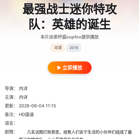
最强战士迷你特攻
队：英雄的诞生
本片由茶杯狐cupfox提供播放
动漫
2016
立即播放
导演：
内详
主演：
内详
更新：
2026-06-04 11:15
备注：
HD国语
语言：
剧情：
几名试图打败邪恶，拯救人们安宁生活的小伙伴们组成了最