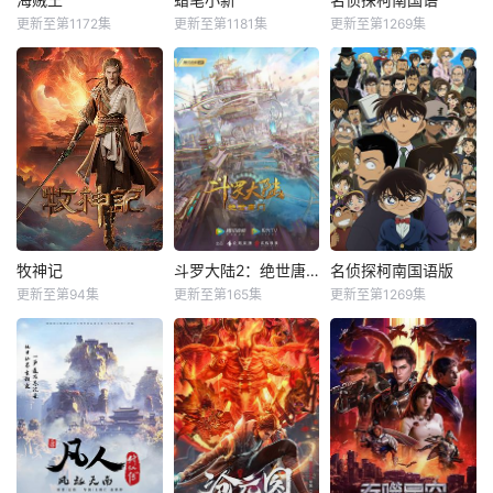
更新至第1172集
更新至第1181集
更新至第1269集
牧神记
斗罗大陆2：绝世唐门
名侦探柯南国语版
更新至第94集
更新至第165集
更新至第1269集