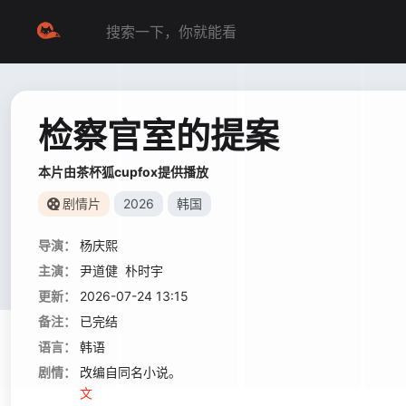
检察官室的提案
本片由茶杯狐cupfox提供播放
剧情片
2026
韩国
导演：
杨庆熙
主演：
尹道健
朴时宇
更新：
2026-07-24 13:15
备注：
已完结
语言：
韩语
剧情：
改编自同名小说。 背负着杀人犯之子污
文