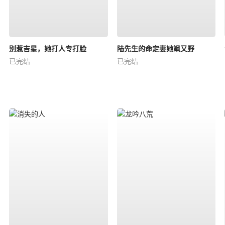
别惹吉星，她打人专打脸
陆先生的命定妻她飒又野
已完结
已完结