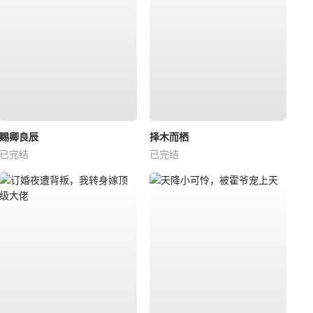
赐卿良辰
择木而栖
已完结
已完结