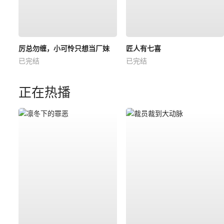
厉总勿缠，小可怜只想当厂妹
匠人有七喜
已完结
已完结
正在热播