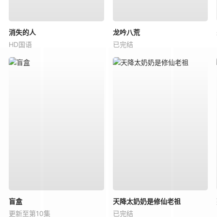
消失的人
龙吟八荒
HD国语
已完结
盲盒
天降太奶奶是修仙老祖
更新至第10集
已完结