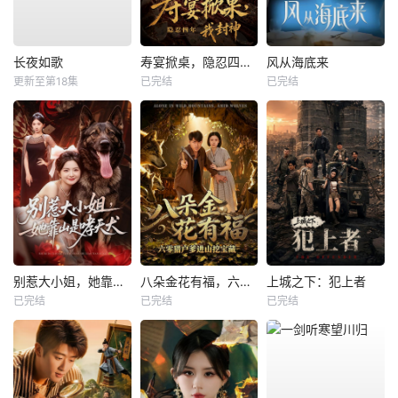
长夜如歌
寿宴掀桌，隐忍四年我封神
风从海底来
更新至第18集
已完结
已完结
别惹大小姐，她靠山是哮天犬
八朵金花有福，六零猎户爹进山挖宝藏
上城之下：犯上者
已完结
已完结
已完结