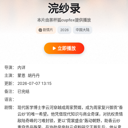
浣纱录
本片由茶杯狐cupfox提供播放
剧情片
2026
中国大陆
立即播放
导演：
内详
主演：
蒙恩
胡丹丹
更新：
2026-07-07 13:15
备注：
已完结
语言：
剧情：
现代医学博士李云河穿越成周家赘婿，成为周家复兴御贡“香
云纱”的唯一希望。他凭借现代知识与商业奇谋，对抗权贵情
敌陆奇峰的刁难封锁，更以“霓裳盛会”轰动朝野，助香云纱
重夺贡品殊荣。在协助皇帝赵云卓粉碎宁王叛乱后，他从卑