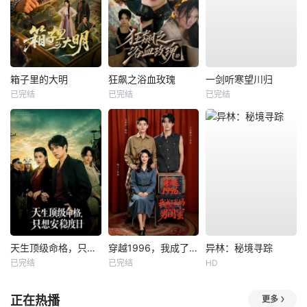
箱子里的大明
狂飙之浴血玫瑰
一剑听寒望川归
已完结
已完结
已完结
天生顶级命格，只想安稳度日
穿越1996，我成了我妈男闺蜜
异林：秘境寻踪
已完结
已完结
HD
正在热播
更多