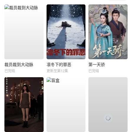
裁员裁到大动脉
凛冬下的罪恶
第一天骄
已完结
更新至第12集
已完结