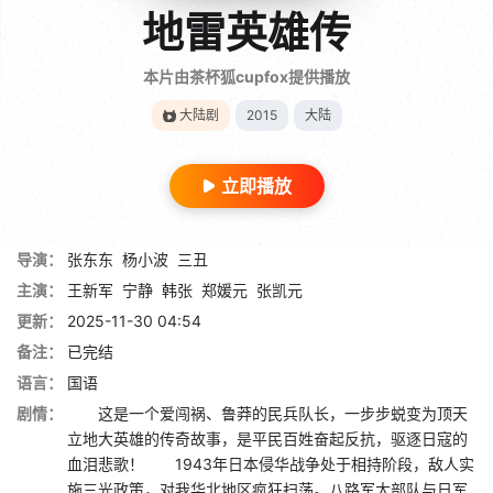
地雷英雄传
本片由茶杯狐cupfox提供播放
大陆剧
2015
大陆
立即播放
导演：
张东东
杨小波
三丑
主演：
王新军
宁静
韩张
郑媛元
张凯元
更新：
2025-11-30 04:54
备注：
已完结
语言：
国语
剧情：
这是一个爱闯祸、鲁莽的民兵队长，一步步蜕变为顶天
立地大英雄的传奇故事，是平民百姓奋起反抗，驱逐日寇的
血泪悲歌！ 1943年日本侵华战争处于相持阶段，敌人实
施三光政策，对我华北地区疯狂扫荡。八路军大部队与日军