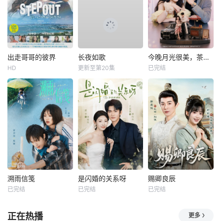
出走哥哥的彼界
长夜如歌
今晚月光很美，茶香四溢
HD
更新至第20集
已完结
溯雨信笺
是闪婚的关系呀
赐卿良辰
已完结
已完结
已完结
正在热播
更多