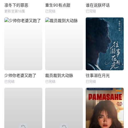
凛冬下的罪恶
重生90有点甜
谁在说朕坏话
更新至第16集
已完结
已完结
少帅你老婆又跑了
裁员裁到大动脉
往事溺在月光
已完结
已完结
已完结