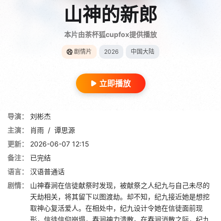
山神的新郎
本片由茶杯狐cupfox提供播放
剧情片
2026
中国大陆
立即播放
导演：
刘彬杰
主演：
肖雨
/
谭思源
更新：
2026-06-07 12:15
备注：
已完结
语言：
汉语普通话
剧情：
山神春涧在信徒献祭时发现，被献祭之人纪九与自己未尽的
天劫相关，将其留下以图渡劫。却不知，纪九接近她是想挖
取神心复活爱人。在相处中，纪九设计令她在信徒面前现
形，信徒信仰崩塌，春涧神力溃散。在春涧消散之际，纪九