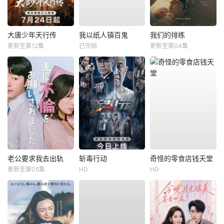
大唐少年天行传
我以纸人镇百鬼
我们的排练
更新至第12集
已完结
更新至第04集
老公要求我去出轨
斩毒行动
奇怪的零食店钱天堂
更新至第05集
HD
HD