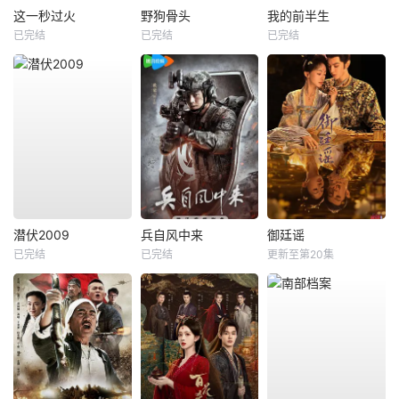
这一秒过火
野狗骨头
我的前半生
已完结
已完结
已完结
潜伏2009
兵自风中来
御廷谣
已完结
已完结
更新至第20集