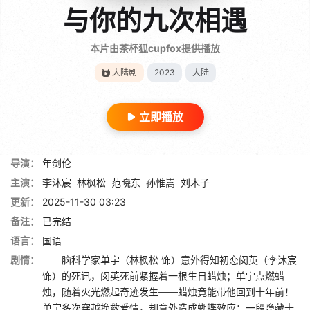
与你的九次相遇
本片由茶杯狐cupfox提供播放
大陆剧
2023
大陆
立即播放
导演：
年剑伦
主演：
李沐宸
林枫松
范晓东
孙惟嵩
刘木子
更新：
2025-11-30 03:23
备注：
已完结
语言：
国语
剧情：
脑科学家单宇（林枫松 饰）意外得知初恋闵英（李沐宸
饰）的死讯，闵英死前紧握着一根生日蜡烛；单宇点燃蜡
烛，随着火光燃起奇迹发生——蜡烛竟能带他回到十年前！
单宇多次穿越挽救爱情，却意外造成蝴蝶效应；一段隐藏十