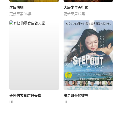
度假法则
大唐少年天行传
更新至第06集
更新至第12集
奇怪的零食店钱天堂
出走哥哥的彼界
HD
HD