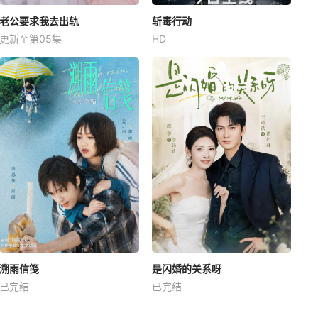
老公要求我去出轨
斩毒行动
更新至第05集
HD
溯雨信笺
是闪婚的关系呀
已完结
已完结