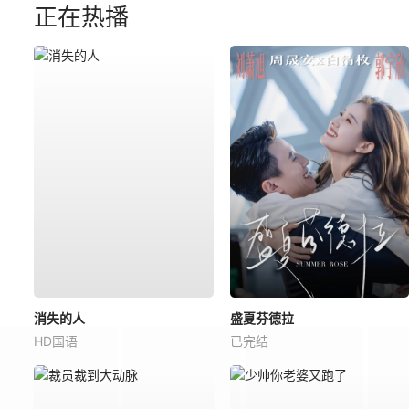
正在热播
消失的人
盛夏芬德拉
HD国语
已完结