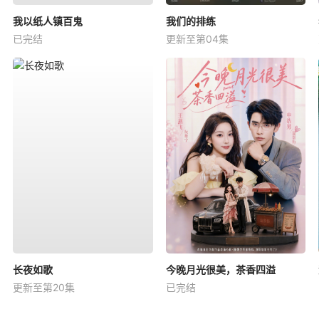
我以纸人镇百鬼
我们的排练
已完结
更新至第04集
长夜如歌
今晚月光很美，茶香四溢
更新至第20集
已完结