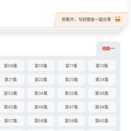
好影片，与好朋友一起分享
线路一
第09集
第10集
第11集
第12集
第21集
第22集
第23集
第24集
第33集
第34集
第35集
第36集
第45集
第46集
第47集
第48集
第57集
第58集
第59集
第60集