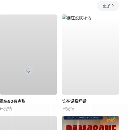
更多
重生90有点甜
谁在说朕坏话
已完结
已完结