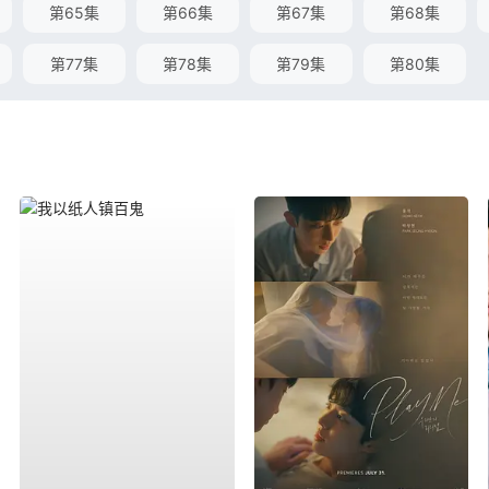
第65集
第66集
第67集
第68集
第77集
第78集
第79集
第80集