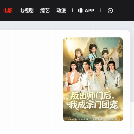
电影
电视剧
综艺
动漫
APP